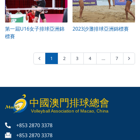
第一屆U16女子排球亞洲錦
2023沙灘排球亞洲錦標賽
標賽
1
2
3
4
...
7
中國澳門排球總會
V
olleyball
Association of Macao, China
+853 2870 3378
+853 2870 3378