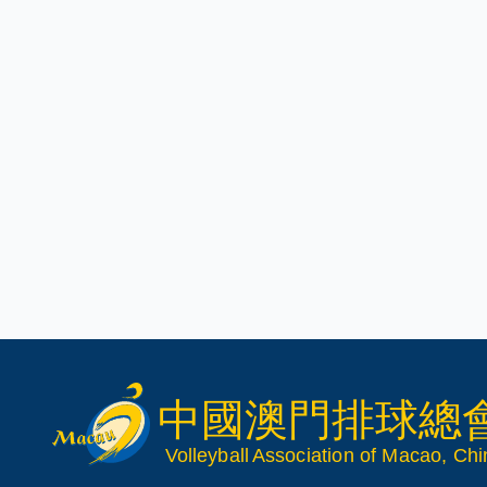
中國澳門排球總
V
olleyball
Association of Macao, Ch