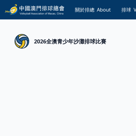
關於排總
About
排球
V
2026全澳青少年沙灘排球比賽