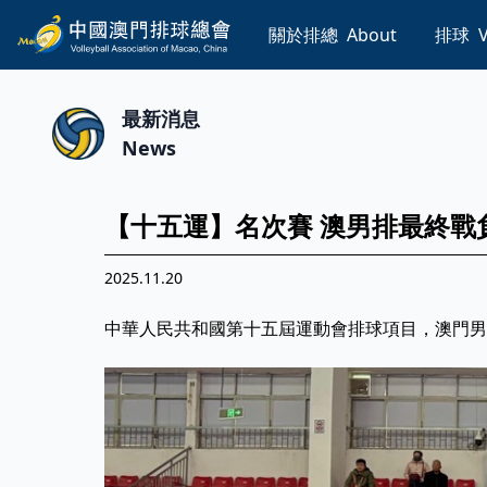
關於排總
About
排球
V
最新消息
News
【十五運】名次賽 澳男排最終戰
2025.11.20
中華人民共和國第十五屆運動會排球項目，澳門男