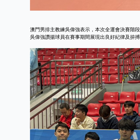
澳門男排主教練吳偉強表示，本次全運會決賽階段
吳偉強讚揚球員在賽事期間展現出良好紀律及拚搏