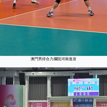
澳門男排合力攔阻河南進攻