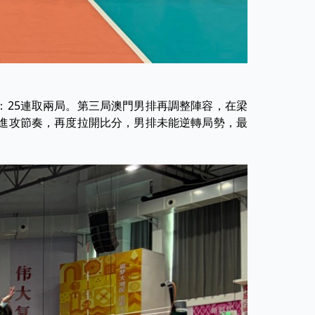
：25連取兩局。第三局澳門男排再調整陣容，在梁
整進攻節奏，再度拉開比分，男排未能逆轉局勢，最