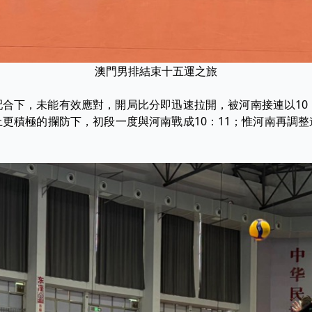
澳門男排結束十五運之旅
合下，未能有效應對，開局比分即迅速拉開，被河南接連以10
更積極的攔防下，初段一度與河南戰成10：11；惟河南再調