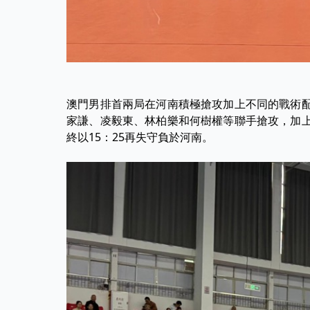
澳門男排首兩局在河南積極搶攻加上不同的戰術配
家謙、凌毅東、林柏樂和何樹權等聯手搶攻，加上
終以15：25再失守負於河南。