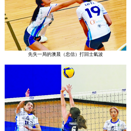
先失一局的澳晨（忠信）打回士氣波