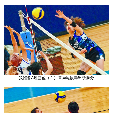
狼體會A鍾雪盈（右）首局尾段轟出致勝分