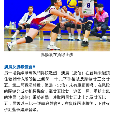
赤揚晨在負線止步
澳晨反勝狼體會A
另一場負線爭奪戰鬥得較激烈，澳晨（忠信）在首局未能頂
住狼體會A尾段後上氣勢，十九平手後被反壓輸廿三比廿
五。第二局戰況相近，澳晨（忠信）未有重蹈覆轍，在尾段
的關鍵分成功把握機會，贏廿五比廿一追回一局。重拾士氣
的澳晨（忠信）乘勢追擊，連取兩局廿五比十九及廿五比十
五，局數以三比一逆轉狼體會A，在負線兩連勝後，下仗火
併紅藍爭繼續晉級。