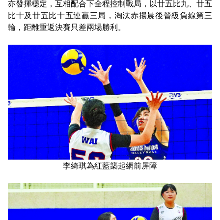
亦發揮穩定，互相配合下全程控制戰局，以廿五比九、廿五
比十及廿五比十五連贏三局，淘汰赤揚晨後晉級負線第三
輪，距離重返決賽只差兩場勝利。
李綺琪為紅藍築起網前屏障