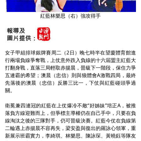
紅藍林樂思（右）強攻得手
女
子甲組排球銀牌賽周二（2日）晚七時半在望廈體育館進
行兩場負線爭奪戰，上仗意外跌入負線的十六屆盟主紅藍大
打翻身戰，直落三局輕取赤揚晨，晉級下一階段，保住力爭
五連霸的希望；澳晨（忠信）則與狼體會A激戰四局，最終
先落後的澳晨（忠信）反勝三比一，下仗與紅藍碰頭爭過
關。
衛冕兼四連冠的紅藍在上仗爆冷不敵“好姊妹”培正A，被推
落負方線迎難而上，但爭標主導權仍在自己手中，只要在負
線淘汰之後的三隊對手，仍可晉級決賽。紅藍今仗在負線第
二輪遇上赤揚晨不容再失，梁安盈與復出的羅詠心領軍，重
新展示班霸實力，李綺琪、林樂思、陳詠琛、黃曉鈺等隊友