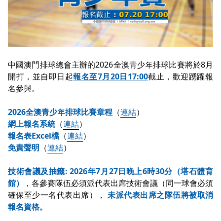
中國澳門排球總會主辦的2026全澳青少年排球比賽將於8月
開打，並自即日起
報名至7月20日17:00
截止，歡迎踴躍報
名參與。
2026全澳青少年排球比賽
章程
（
連結
）
網上報名系統
（
連結
）
報名表Excel檔
（
連結
）
免責聲明
（
連結
）
技術會議
及抽籤
: 2026年7月27日晚上6時30分（塔石體育
館）
，各參賽隊伍必須派代表出席技術會議（同一球會必須
確保至少一名代表出席），
未派代表出席之隊伍將被取消
報名資格。