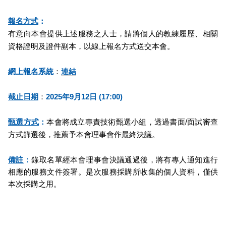
報名方式
：
有意向本會提供上述服務之人士，請將個人的教練履歷、相關
資格證明及證件副本，以線上報名方式送交本會。
網上報名系統
：
連結
截止日期
：
2025年9月12日 (17:00)
甄選方式
：
本會將成立專責技術甄選小組，透過書面/面試審查
方式篩選後，推薦予本會理事會作最終決議。
備註
：
錄取名單經本會理事會決議通過後，將有專人通知進行
相應的服務文件簽署。是次服務採購所收集的個人資料，僅供
本次採購之用。