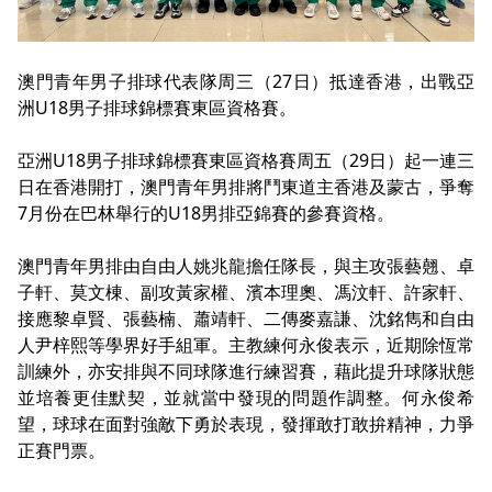
澳門青年男子排球代表隊周三（27日）抵達香港，出戰亞
洲U18男子排球錦標賽東區資格賽。
亞洲U18男子排球錦標賽東區資格賽周五（29日）起一連三
日在香港開打，澳門青年男排將鬥東道主香港及蒙古，爭奪
7月份在巴林舉行的U18男排亞錦賽的參賽資格。
澳門青年男排由自由人姚兆龍擔任隊長，與主攻張藝翹、卓
子軒、莫文棟、副攻黃家權、濱本理奧、馮汶軒、許家軒、
接應黎卓賢、張藝楠、蕭靖軒、二傳麥嘉謙、沈銘雋和自由
人尹梓熙等學界好手組軍。主教練何永俊表示，近期除恆常
訓練外，亦安排與不同球隊進行練習賽，藉此提升球隊狀態
並培養更佳默契，並就當中發現的問題作調整。何永俊希
望，球球在面對強敵下勇於表現，發揮敢打敢拚精神，力爭
正賽門票。