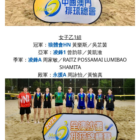
女子乙1組
冠軍：
狼體會HN
黃樂斯／吳芷茵
亞軍：
凌鋒1
曾韵菲／黃凱浟
季軍：
凌鋒A
周家敏／RAITZ POSSAMAI LUMIBAO
SHAMITA
殿軍：
永援A
周詠怡／黃愉真