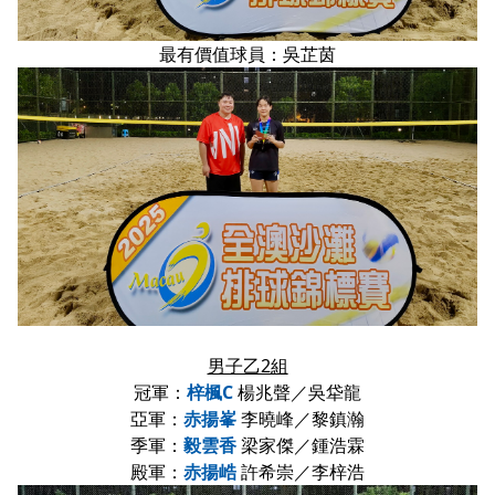
最有價值球員：吳芷茵
男子乙2組
冠軍：
梓楓C
楊兆聲／吳牮龍
亞軍：
赤揚峯
李曉峰／黎鎮瀚
季軍：
毅雲香
梁家傑／鍾浩霖
殿軍：
赤揚峼
許希崇／李梓浩