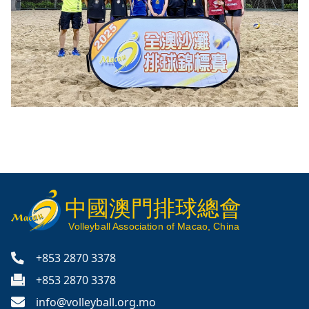
中國澳門排球總會
V
olleyball
Association of Macao, China
+853 2870 3378
+853 2870 3378
info@volleyball.org.mo