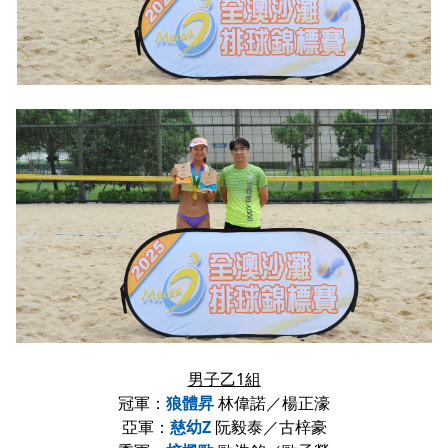
男子乙1組
冠軍：
狼體昇
林偉諾／楊正濠
亞軍：
慈幼Z
阮毅泰／古梓豪