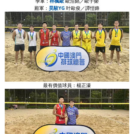
季軍：
梓楓歐
歐浩銘／歐子榮
殿軍：
昊駿YG
叶歐俊／譚愷鋒
最有價值球員：楊正濠