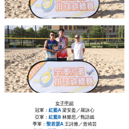
女子甲組
冠軍：
紅藍A
梁安盈／羅詠心
亞軍：
紅藍B
林樂思／甄語嫣
季軍：
聖若瑟A
王詩雅／曾靖芸