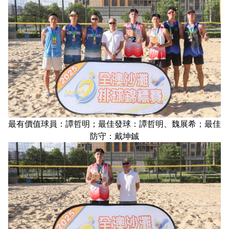
最有價值球員：譚哲明；最佳發球：譚哲明、魏展希；最佳
防守：戴坤鋮