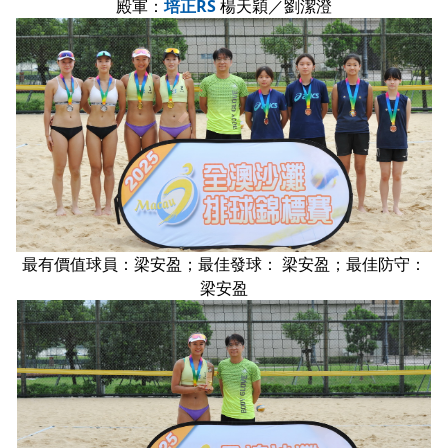
殿軍：
培正RS
楊天穎／劉潔澄
最有價值球員：梁安盈；最佳發球： 梁安盈；最佳防守：
梁安盈