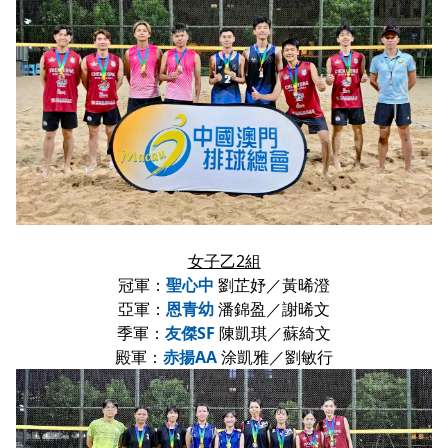
女子乙2組
冠軍：
聖心中
劉芷妤／黃晞澄
亞軍：
恩青幼
潘錦盈／謝晞文
季軍：
友傑SF
陳凱琪／蘇綺文
殿軍：
赤揚AA
涂凱雅／劉敏行