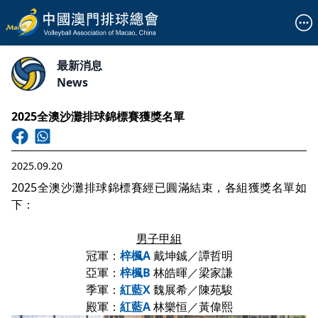
最新消息
News
2025全澳沙灘排球錦標賽獲獎名單
2025.09.20
2025全澳沙灘排球錦標賽經已圓滿結束，各組獲獎名單如
下：
男子甲組
冠軍：
梓楓A
戴坤鋮／譚哲明
亞軍：
梓楓B
林皓暉／梁家謙
季軍：
紅藍X
魏展希／陳苑駿
殿軍：
紅藍A
林樂恒／黃偉熙